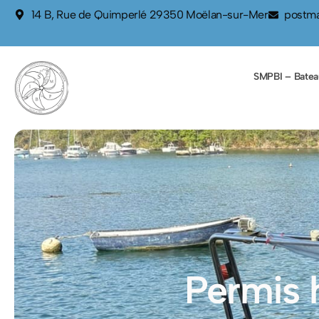
contenu
14 B, Rue de Quimperlé 29350 Moëlan-sur-Mer
postma
principal
SMPBI – Batea
Permis 