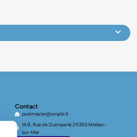
Contact
postmaster@smpbi.fr
14 B, Rue de Quimperlé 29350 Moëlan-
sur-Mer