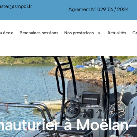
ster@smpbi.fr
Agrément N° 029156 / 2024
u école
Prochaines sessions
Nos prestations
Actualités
Co
hauturier à Moëlan