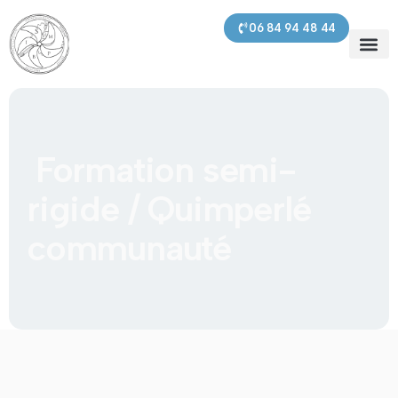
contenu
principal
06 84 94 48 44
SMPBI – 
Prochaines s
Nos pre
Formation semi-
rigide / Quimperlé
communauté