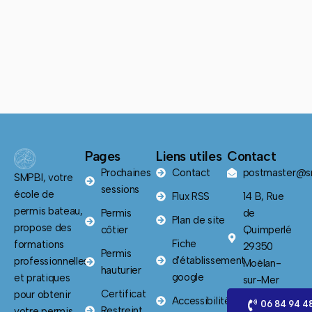
Pages
Liens utiles
Contact
Prochaines
Contact
postmaster@sm
SMPBI, votre
sessions
école de
Flux RSS
14 B, Rue
permis bateau,
Permis
de
Plan de site
propose des
côtier
Quimperlé
Fiche
formations
29350
Permis
d'établissement
professionnelles
Moëlan-
hauturier
google
et pratiques
sur-Mer
Certificat
pour obtenir
Accessibilité
06 84 94 4
Restreint
votre permis