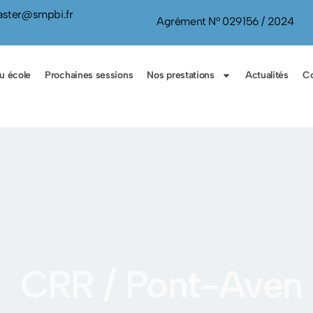
ster@smpbi.fr
Agrément N° 029156 / 2024
u école
Prochaines sessions
Nos prestations
Actualités
Co
CRR / Pont-Aven