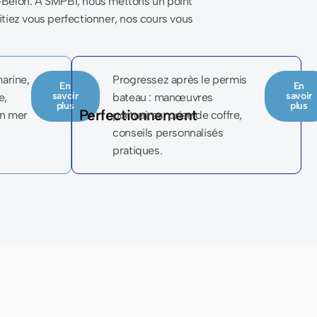
-
Bélon. À SMPBI, nous mettons un point
tiez vous perfectionner, nos cours vous
marine,
Progressez après le permis
En
En
savoir
savoir
e,
bateau : manœuvres
plus
plus
Perfectionnement
en mer
portuaires, prise de coffre,
conseils personnalisés
pratiques.