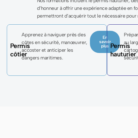
Nos formations incluent le permis hauturier, de
d’honneur à offrir une expérience adaptée en f
permettront d’acquérir tout le nécessaire pour n
Apprenez à naviguer près des
Prépar
En
savoir
côtes en sécurité, manœuvrer,
au lar
Permis
Permis
plus
accoster et anticiper les
cartog
côtier
hauturier
dangers maritimes.
sécuri