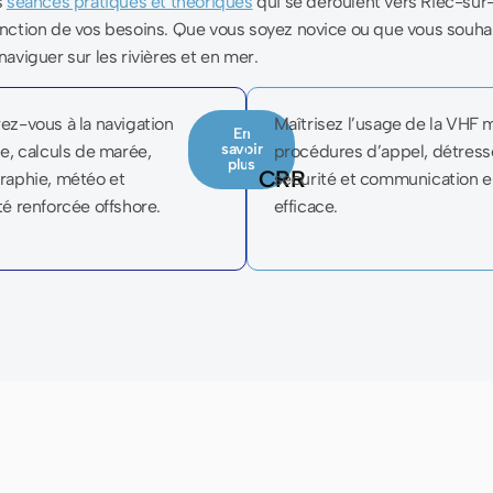
s
séances pratiques et théoriques
qui se déroulent vers Riec-sur
onction de vos besoins. Que vous soyez novice ou que vous souhai
aviguer sur les rivières et en mer.
ez-vous à la navigation
Maîtrisez l’usage de la VHF 
En
savoir
ge, calculs de marée,
procédures d’appel, détress
plus
CRR
raphie, météo et
sécurité et communication 
té renforcée offshore.
efficace.