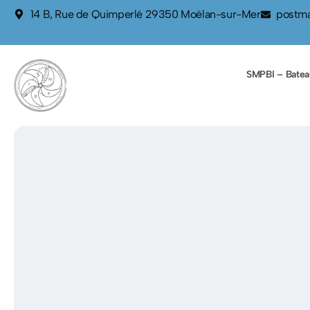
contenu
14 B, Rue de Quimperlé 29350 Moëlan-sur-Mer
postma
principal
SMPBI – Batea