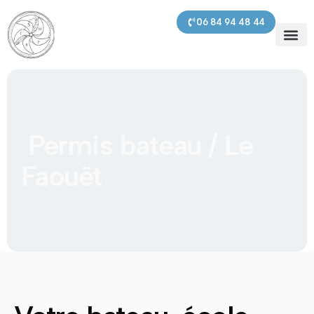
contenu
principal
06 84 94 48 44
SMPBI – 
Prochaines s
Nos pre
Permis bateau / Le
Faouët