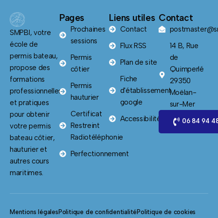
Pages
Liens utiles
Contact
Prochaines
Contact
postmaster@sm
SMPBI, votre
sessions
école de
Flux RSS
14 B, Rue
permis bateau,
Permis
de
Plan de site
propose des
côtier
Quimperlé
Fiche
formations
29350
Permis
d'établissement
professionnelles
Moëlan-
hauturier
google
et pratiques
sur-Mer
Certificat
pour obtenir
Accessibilité
06 84 94 4
Restreint
votre permis
Radiotéléphonie
bateau côtier,
hauturier et
Perfectionnement
autres cours
maritimes.
Mentions légales
Politique de confidentialité
Politique de cookies