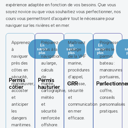
expérience adaptée en fonction de vos besoins. Que vous
soyez novice ou que vous souhaitiez vous perfectionner, nos
cours vous permettront d’acquérir tout le nécessaire pour
naviguer sur les rivières et en mer.
Apprenez
Préparez-
Maîtrisez
Progressez
En
En
En
à
savoir
vous à la
savoir
l’usage
savoir
après le
sa
plus
plus
plus
p
naviguer
navigation
de la VHF
permis
près des
au large,
marine,
bateau :
côtes en
calculs
procédures
manœuvres
sécurité,
de
d’appel,
portuaires,
Permis
Permis
CRR
Perfectionn
manœuvrer,
marée,
détresse,
prise de
côtier
hauturier
accoster
cartographie,
sécurité
coffre,
et
météo
et
conseils
anticiper
et
communication
personnalisés
les
sécurité
en mer
pratiques.
dangers
renforcée
efficace.
maritimes.
offshore.