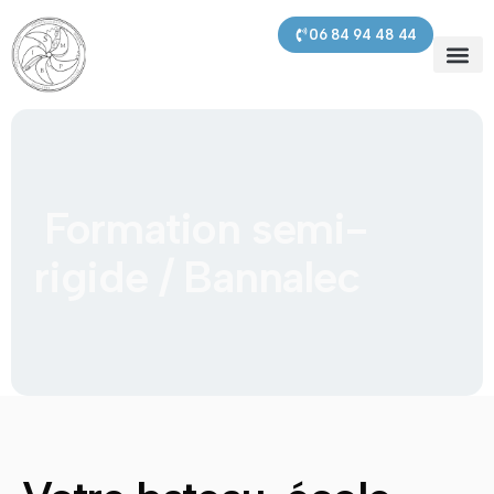
contenu
principal
06 84 94 48 44
SMPBI – 
Prochaines s
Nos pre
Formation semi-
rigide / Bannalec