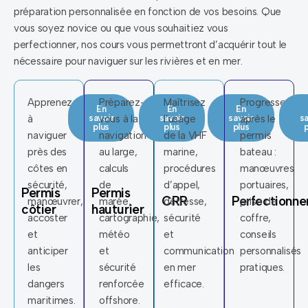
préparation personnalisée en fonction de vos besoins. Que
vous soyez novice ou que vous souhaitiez vous
perfectionner, nos cours vous permettront d’acquérir tout le
nécessaire pour naviguer sur les rivières et en mer.
Apprenez
Préparez-
Maîtrisez
Progressez
En
En
En
à
savoir
vous à la
savoir
l’usage
savoir
après le
sa
plus
plus
plus
p
naviguer
navigation
de la VHF
permis
près des
au large,
marine,
bateau :
côtes en
calculs
procédures
manœuvres
sécurité,
de
d’appel,
portuaires,
Permis
Permis
CRR
Perfectionn
manœuvrer,
marée,
détresse,
prise de
côtier
hauturier
accoster
cartographie,
sécurité
coffre,
et
météo
et
conseils
anticiper
et
communication
personnalisés
les
sécurité
en mer
pratiques.
dangers
renforcée
efficace.
maritimes.
offshore.