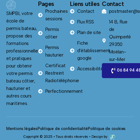
Pages
Liens utiles
Contact
Prochaines
Contact
postmaster@sm
SMPBI, votre
sessions
école de
Flux RSS
14 B, Rue
permis bateau,
Permis
de
Plan de site
propose des
côtier
Quimperlé
Fiche
formations
29350
Permis
d'établissement
professionnelles
Moëlan-
hauturier
google
et pratiques
sur-Mer
Certificat
pour obtenir
Accessibilité
06 84 94 4
Restreint
votre permis
Radiotéléphonie
bateau côtier,
hauturier et
Perfectionnement
autres cours
maritimes.
Mentions légales
Politique de confidentialité
Politique de cookies
Copyright © 2025 • Tous droits réservés • Design by