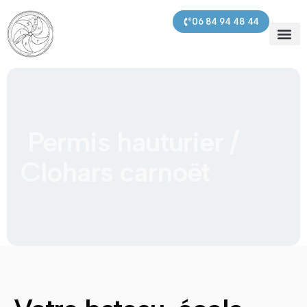
contenu
principal
06 84 94 48 44
SMPBI – 
Prochaines s
Nos pre
Permis hauturier /
Clohars carnoët