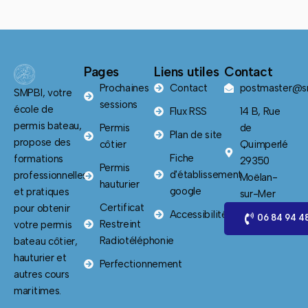
Pages
Liens utiles
Contact
Prochaines
Contact
postmaster@sm
SMPBI, votre
sessions
école de
Flux RSS
14 B, Rue
permis bateau,
Permis
de
Plan de site
propose des
côtier
Quimperlé
Fiche
formations
29350
Permis
d'établissement
professionnelles
Moëlan-
hauturier
google
et pratiques
sur-Mer
Certificat
pour obtenir
Accessibilité
06 84 94 4
Restreint
votre permis
Radiotéléphonie
bateau côtier,
hauturier et
Perfectionnement
autres cours
maritimes.