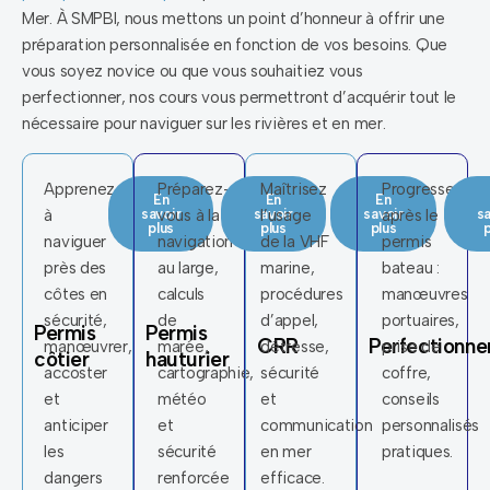
Mer. À SMPBI, nous mettons un point d’honneur à offrir une
préparation personnalisée en fonction de vos besoins. Que
vous soyez novice ou que vous souhaitiez vous
perfectionner, nos cours vous permettront d’acquérir tout le
nécessaire pour naviguer sur les rivières et en mer.
Apprenez
Préparez-
Maîtrisez
Progressez
En
En
En
à
savoir
vous à la
savoir
l’usage
savoir
après le
sa
plus
plus
plus
p
naviguer
navigation
de la VHF
permis
près des
au large,
marine,
bateau :
côtes en
calculs
procédures
manœuvres
sécurité,
de
d’appel,
portuaires,
Permis
Permis
CRR
Perfectionn
manœuvrer,
marée,
détresse,
prise de
côtier
hauturier
accoster
cartographie,
sécurité
coffre,
et
météo
et
conseils
anticiper
et
communication
personnalisés
les
sécurité
en mer
pratiques.
dangers
renforcée
efficace.