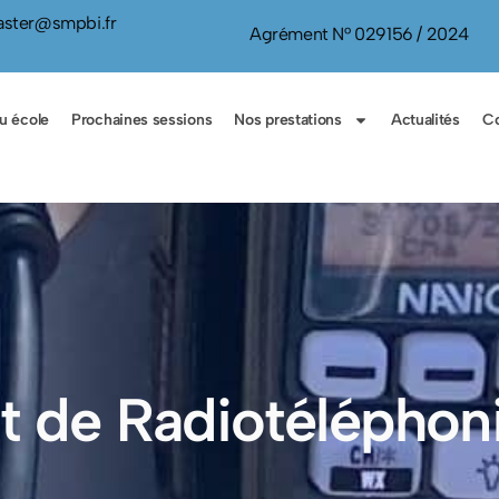
ster@smpbi.fr
Agrément N° 029156 / 2024
u école
Prochaines sessions
Nos prestations
Actualités
Co
int de Radiotélépho