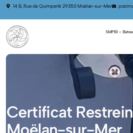
contenu
14 B, Rue de Quimperlé 29350 Moëlan-sur-Mer
postma
principal
SMPBI – Batea
Certificat Restre
Moëlan-sur-Mer