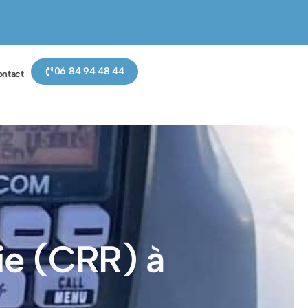
06 84 94 48 44
ntact
nie (CRR) à