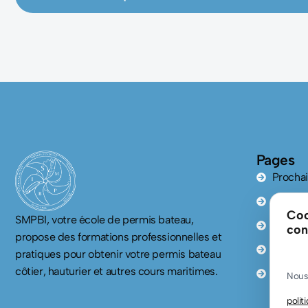
Pages
Prochai
Permis 
Coo
SMPBI, votre école de permis bateau,
Permis 
con
propose des formations professionnelles et
Certifi
pratiques pour obtenir votre permis bateau
côtier, hauturier et autres cours maritimes.
Perfec
Nous 
polit