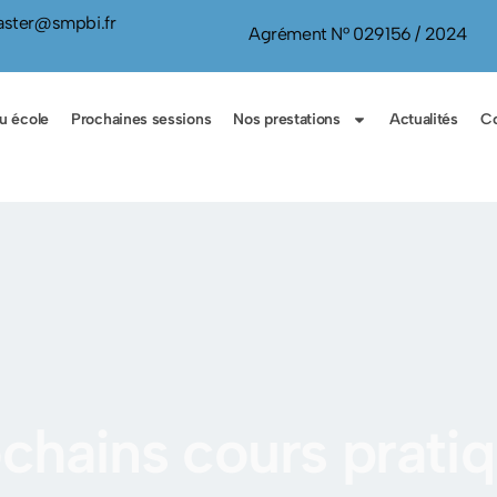
ster@smpbi.fr
Agrément N° 029156 / 2024
u école
Prochaines sessions
Nos prestations
Actualités
Co
chains cours prati