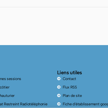
Liens utiles
nes sessions
Contact
côtier
Flux RSS
hauturier
Plan de site
cat Restreint Radiotéléphonie
Fiche d'établissement goo