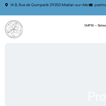
contenu
14 B, Rue de Quimperlé 29350 Moëlan-sur-Mer
postma
principal
SMPBI – Batea
Pro