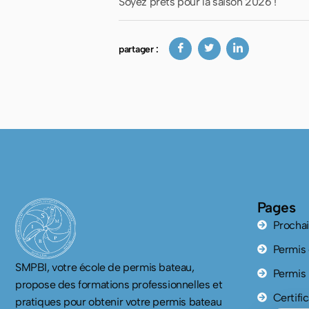
Soyez prêts pour la saison 2026 !
partager :
Pages
Prochai
Permis 
SMPBI, votre école de permis bateau,
Permis 
propose des formations professionnelles et
Certifi
pratiques pour obtenir votre permis bateau