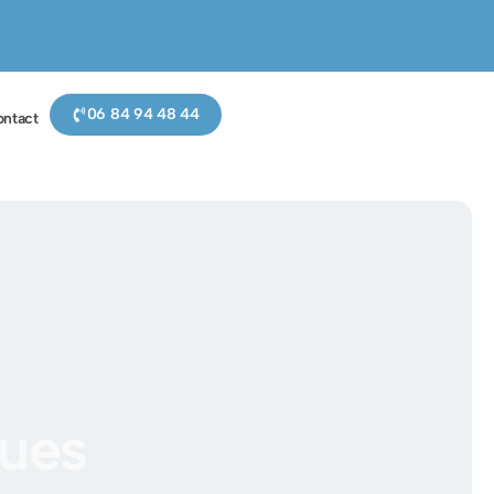
06 84 94 48 44
ntact
ques