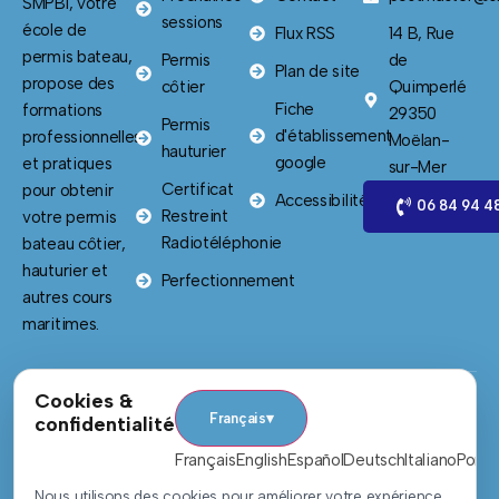
SMPBI, votre
sessions
école de
Flux RSS
14 B, Rue
permis bateau,
Permis
de
Plan de site
propose des
côtier
Quimperlé
Fiche
formations
29350
Permis
d'établissement
professionnelles
Moëlan-
hauturier
google
et pratiques
sur-Mer
Certificat
pour obtenir
Accessibilité
06 84 94 4
Restreint
votre permis
Radiotéléphonie
bateau côtier,
hauturier et
Perfectionnement
autres cours
maritimes.
Cookies &
Mentions légales
Politique de confidentialité
Politique de cookies
Français
▾
confidentialité
Copyright © 2025 • Tous droits réservés • Design by
Français
English
Español
Deutsch
Italiano
Portu
Nous utilisons des cookies pour améliorer votre expérience.