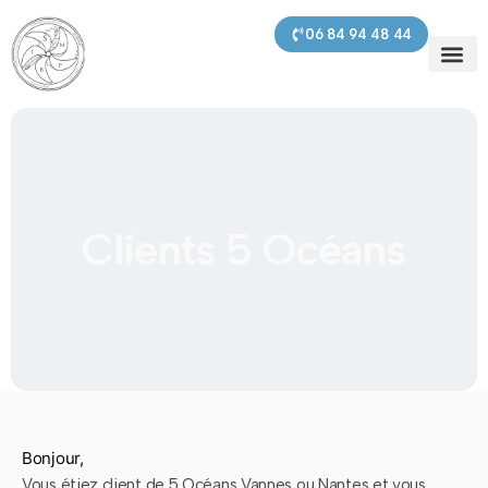
contenu
principal
06 84 94 48 44
SMPBI – 
Prochaines s
Nos pre
Clients 5 Océans
Bonjour,
Vous étiez client de 5 Océans Vannes ou Nantes et vous